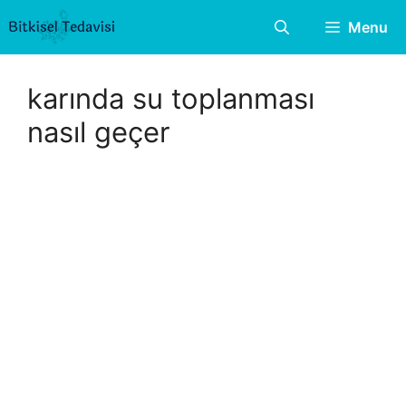
İçeriğe
Menu
atla
karında su toplanması
nasıl geçer